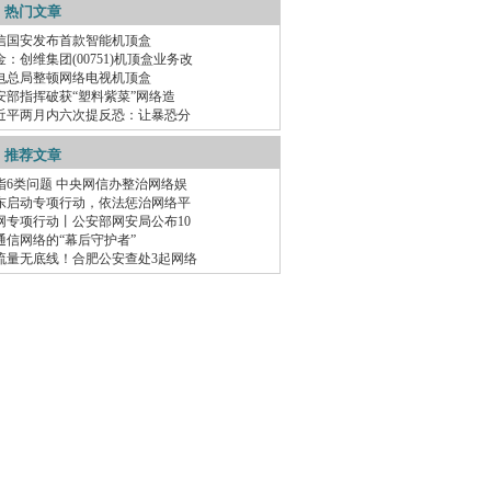
热门文章
信国安发布首款智能机顶盒
金：创维集团(00751)机顶盒业务改
电总局整顿网络电视机顶盒
安部指挥破获“塑料紫菜”网络造
近平两月内六次提反恐：让暴恐分
推荐文章
指6类问题 中央网信办整治网络娱
东启动专项行动，依法惩治网络平
网专项行动丨公安部网安局公布10
通信网络的“幕后守护者”
流量无底线！合肥公安查处3起网络