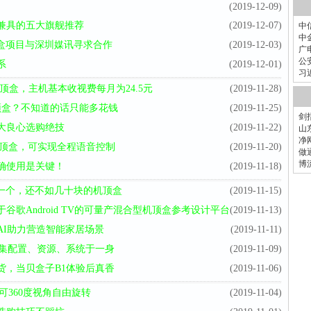
(2019-12-09)
兼具的五大旗舰推荐
(2019-12-07)
中
中
机顶盒项目与深圳媒讯寻求合作
(2019-12-03)
广
公
系
(2019-12-01)
习
顶盒，主机基本收视费每月为24.5元
(2019-11-28)
顶盒？不知道的话只能多花钱
(2019-11-25)
剑
大良心选购绝技
(2019-11-22)
山
净
流媒体机顶盒，可实现全程语音控制
(2019-11-20)
做
博
确使用是关键！
(2019-11-18)
才一个，还不如几十块的机顶盒
(2019-11-15)
歌Android TV的可量产混合型机顶盒参考设计平台
(2019-11-13)
AI助力营造智能家居场景
(2019-11-11)
1集配置、资源、系统于一身
(2019-11-09)
货，当贝盒子B1体验后真香
(2019-11-06)
可360度视角自由旋转
(2019-11-04)