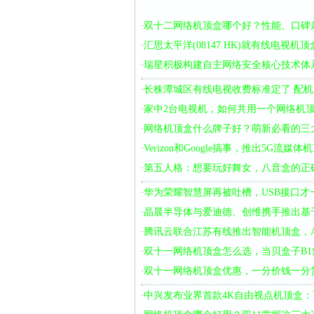
双十二网络机顶盒哪个好？性能、口碑
·
汇思太平洋(08147.HK)就有线电视
·
瑞星积极构建自主网络安全核心技术体
·
长株潭城区有线电视收费标准定了 配机
·
家中2台电视机，如何共用一个网络机
·
网络机顶盒什么牌子好？萌新必看的三
·
Verizon和Google搞事，推出5G
·
第五人格：想要玩好舞女，八音盒的正
·
华为荣耀智慧屏再被吐槽，USB接口
·
晶晨半导体与爱迪德、创维携手推出基于谷
·
腾讯云联合江苏有线推出智能机顶盒，
·
双十一网络机顶盒怎么选，当贝盒子B
·
双十一网络机顶盒优惠，一分价钱一分
·
中兴发布业界首款4K自由视点机顶盒：
·