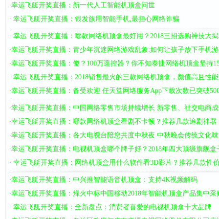
幸运飞艇开奖直播：新一代人工智能机顶盒问世
·
幸运飞艇开奖直播：银发族用智能手机,最担心网络诈骗
·
幸运飞艇开奖直播：哪款网络机顶盒最好用？2018三招选购神技大揭
·
幸运飞艇开奖直播：青少年沉迷网络游戏乱象:如何让孩子放下手机游
·
幸运飞艇开奖直播：傻？100万遥控器？你不知泰捷网络机顶盒坚持1
·
幸运飞艇开奖直播：2018销售最火的三款网络机顶盒，颜值高且性能
·
幸运飞艇开奖直播：备受欢迎 任天堂网络服务App下载次数已突破50
·
幸运飞艇开奖直播：中国网络零售市场持续增长 新零售、社交电商成
·
幸运飞艇开奖直播：哪款网络机顶盒看剧不卡顿？推荐几款追剧神器
·
幸运飞艇开奖直播：各大电视台陪您共度中秋夜 中秋晚会传统文化味
·
幸运飞艇开奖直播：电视机顶盒哪个牌子好？2018年四大顶级旗舰盒
·
幸运飞艇开奖直播：网络机顶盒用什么软件看3D影片？推荐几款性
·
幸运飞艇开奖直播：中兴推智能语音机顶盒：支持4K视频解码
·
幸运飞艇开奖直播：烽火中标中国移动2018年智能机顶盒产品集中采
·
幸运飞艇开奖直播：全新盘点：消费者喜爱的电视机顶盒十大品牌
·