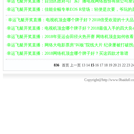
幸运飞艇开奖直播：自治区政府与广东广播电视网络股份有限公司座
·
幸运飞艇开奖直播：佳能全幅专单EOS R登场：轻便是次要，爷玩的
·
幸运飞艇开奖直播：电视机顶盒哪个牌子好？2018倍受欢迎的十大品
·
幸运飞艇开奖直播：电视机顶盒哪个牌子好？2018最值入手的四大良
·
幸运飞艇开奖直播：2018年亚运会田径火热开赛 网络机顶盒如何收
·
幸运飞艇开奖直播：网络大电影票房“叫板”院线大片 纪录屡被打破拐
·
幸运飞艇开奖直播：2018网络机顶盒哪个牌子好？买这四款才靠谱
·
836
首页
上一页
13
14
15
16
17
18
19
20
21
22
23
2
Copyright@http://www.0baidu0