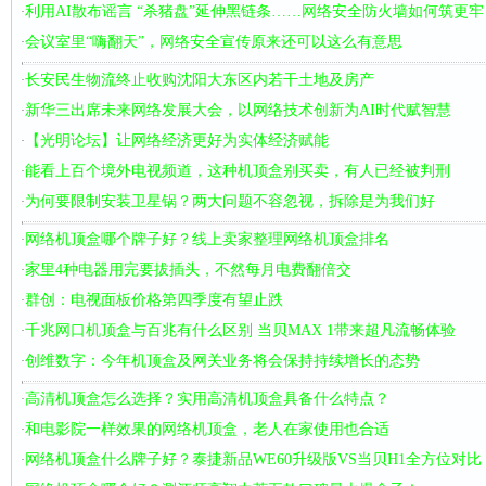
利用AI散布谣言 “杀猪盘”延伸黑链条……网络安全防火墙如何筑更牢
·
会议室里“嗨翻天”，网络安全宣传原来还可以这么有意思
·
长安民生物流终止收购沈阳大东区内若干土地及房产
·
新华三出席未来网络发展大会，以网络技术创新为AI时代赋智慧
·
【光明论坛】让网络经济更好为实体经济赋能
·
能看上百个境外电视频道，这种机顶盒别买卖，有人已经被判刑
·
为何要限制安装卫星锅？两大问题不容忽视，拆除是为我们好
·
网络机顶盒哪个牌子好？线上卖家整理网络机顶盒排名
·
家里4种电器用完要拔插头，不然每月电费翻倍交
·
群创：电视面板价格第四季度有望止跌
·
千兆网口机顶盒与百兆有什么区别 当贝MAX 1带来超凡流畅体验
·
创维数字：今年机顶盒及网关业务将会保持持续增长的态势
·
高清机顶盒怎么选择？实用高清机顶盒具备什么特点？
·
和电影院一样效果的网络机顶盒，老人在家使用也合适
·
网络机顶盒什么牌子好？泰捷新品WE60升级版VS当贝H1全方位对比
·