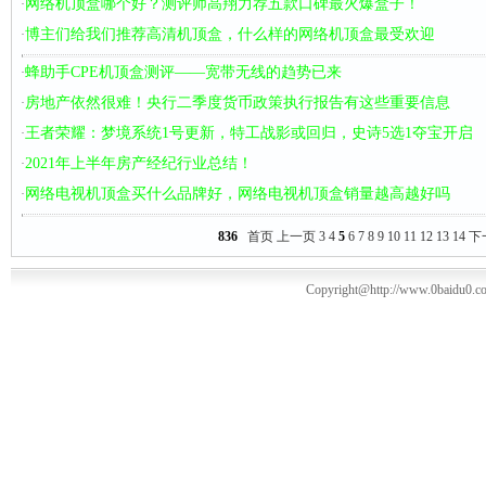
网络机顶盒哪个好？测评师高翔力荐五款口碑最火爆盒子！
·
博主们给我们推荐高清机顶盒，什么样的网络机顶盒最受欢迎
·
蜂助手CPE机顶盒测评——宽带无线的趋势已来
·
房地产依然很难！央行二季度货币政策执行报告有这些重要信息
·
王者荣耀：梦境系统1号更新，特工战影或回归，史诗5选1夺宝开启
·
2021年上半年房产经纪行业总结！
·
网络电视机顶盒买什么品牌好，网络电视机顶盒销量越高越好吗
·
836
首页
上一页
3
4
5
6
7
8
9
10
11
12
13
14
下
Copyright@http://www.0baidu0