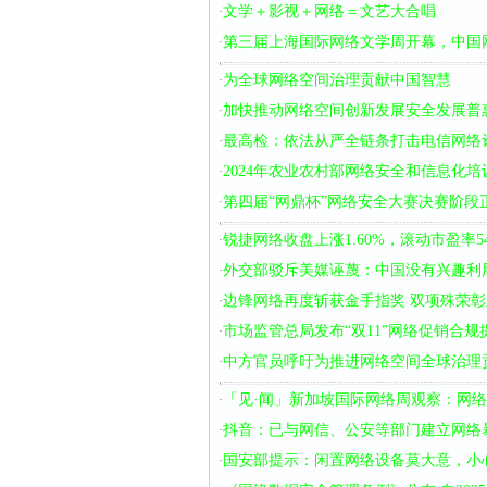
文学＋影视＋网络＝文艺大合唱
·
第三届上海国际网络文学周开幕，中国
·
为全球网络空间治理贡献中国智慧
·
加快推动网络空间创新发展安全发展普
·
最高检：依法从严全链条打击电信网络
·
2024年农业农村部网络安全和信息化
·
第四届“网鼎杯”网络安全大赛决赛阶段
·
锐捷网络收盘上涨1.60%，滚动市盈率54
·
外交部驳斥美媒诬蔑：中国没有兴趣利
·
边锋网络再度斩获金手指奖 双项殊荣
·
市场监管总局发布“双11”网络促销合规
·
中方官员呼吁为推进网络空间全球治理贡
·
「见·闻」新加坡国际网络周观察：网络
·
抖音：已与网信、公安等部门建立网络
·
国安部提示：闲置网络设备莫大意，小心
·