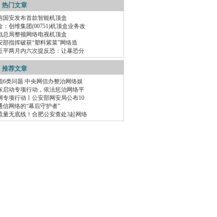
热门文章
信国安发布首款智能机顶盒
金：创维集团(00751)机顶盒业务改
电总局整顿网络电视机顶盒
安部指挥破获“塑料紫菜”网络造
近平两月内六次提反恐：让暴恐分
推荐文章
指6类问题 中央网信办整治网络娱
东启动专项行动，依法惩治网络平
网专项行动丨公安部网安局公布10
通信网络的“幕后守护者”
流量无底线！合肥公安查处3起网络